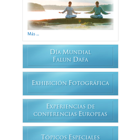
Más ...
D
M
ÍA
UNDIAL
F
D
ALUN
AFA
E
F
XHIBICIÓN
OTOGRÁFICA
E
XPERIENCIAS DE
E
CONFERENCIAS
UROPEAS
T
E
ÓPICOS
SPECIALES