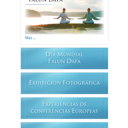
Más ...
D
M
ÍA
UNDIAL
F
D
ALUN
AFA
E
F
XHIBICIÓN
OTOGRÁFICA
E
XPERIENCIAS DE
E
CONFERENCIAS
UROPEAS