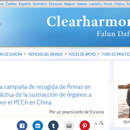
ски
Čeština
Español
Suomeksi
Ελληνικά
Magyar
Italiano
Latviešu
Norsk
Polska
R
IAS DE EUROPA
NOTICIAS DEL MUNDO
VOCES DE APOYO
FORO DE PRACTI
a campaña de recogida de firmas en
ctica de la sustracción de órganos a
por el PCCh en China
Por un practicante de Escocia
Shi