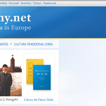
omână
Pусский
Svenska
Türkçe
Yкраїнська
CANTES
CULTURA TRADICIONAL CHINA
fu Li Hongzhi
Libros de Falun Dafa