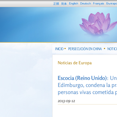
English
Deutsch
Français
Българ
正體
简体
INICIO
PERSECUCIÓN EN CHINA
NOTIC
Noticias de Europa
Escocia (Reino Unido)
: Un
Edimburgo, condena la prá
personas vivas cometida 
2013-09-12