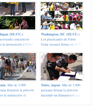
higan (EE:UU.)
Washington, DC (EE.UU.)
:
:
moviendo conciencias
Los practicantes de Falun
e la persecución a Falun
Gong recogen firmas en el 50
g en la universidad
aniversario de la marcha en
Washington
onia
Tokio, Japón
: Más de 3.000
: Más de 3.000
onas firmaron la petición
personas firman la petición
ra la sustracción de
haciendo un llamamiento para
anos en China
que finalice la sustracción de
órganos vivos del PCCh