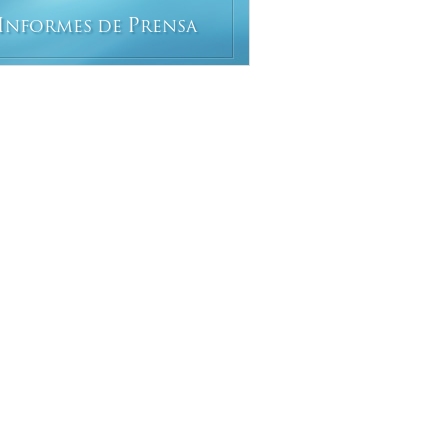
I
P
NFORMES DE
RENSA