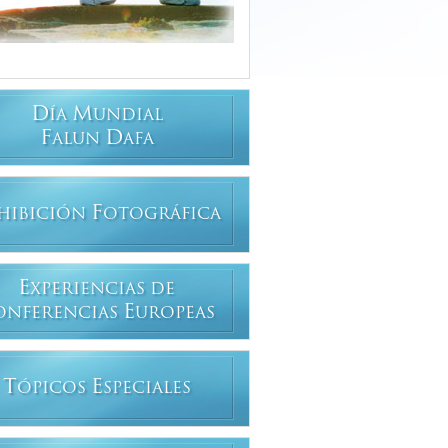
D
M
ÍA
UNDIAL
F
D
ALUN
AFA
F
HIBICIÓN
OTOGRÁFICA
E
XPERIENCIAS DE
E
ONFERENCIAS
UROPEAS
T
E
ÓPICOS
SPECIALES