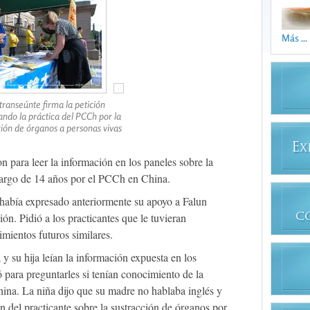
Más ...
transeúnte firma la petición
ndo la práctica del PCCh por la
ción de órganos a personas vivas
E
X
 para leer la información en los paneles sobre la
largo de 14 años por el PCCh en China.
abía expresado anteriormente su apoyo a Falun
ón. Pidió a los practicantes que le tuvieran
C
mientos futuros similares.
 y su hija leían la información expuesta en los
ó para preguntarles si tenían conocimiento de la
ina. La niña dijo que su madre no hablaba inglés y
n del practicante sobre la sustracción de órganos por