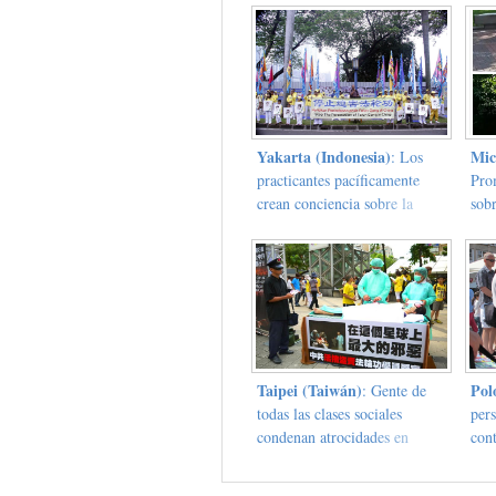
Yakarta (Indonesia)
Mic
: Los
practicantes pacíficamente
Pro
crean conciencia sobre la
sobr
persecución de 14 años
Gon
Taipei (Taiwán)
Pol
: Gente de
todas las clases sociales
pers
condenan atrocidades en
cont
sustracción de órganos
órg