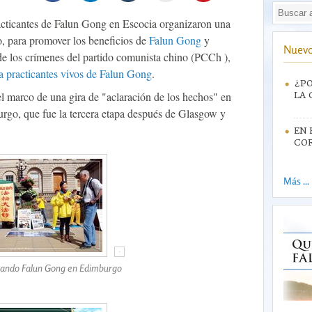
acticantes de Falun Gong en Escocia organizaron una
o, para promover los beneficios de
Falun Gong
y
Nuevo
 de los crímenes del partido comunista chino (PCCh ),
a practicantes vivos de Falun Gong
.
¿PO
el marco de una gira de "aclaración de los hechos" en
LA 
rgo, que fue la tercera etapa después de Glasgow y
EN 
CO
Más ...
tando Falun Gong en Edimburgo