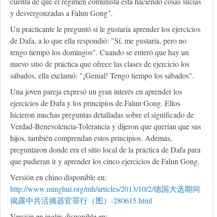
cuenta de que el régimen comunista está haciendo cosas sucias
y desvergonzadas a Falun Gong".
Un practicante le preguntó si le gustaría aprender los ejercicios
de Dafa, a lo que ella respondió: "Sí, me gustaría, pero no
tengo tiempo los domingos". Cuando se enteró que hay un
nuevo sitio de práctica que ofrece las clases de ejercicio los
sábados, ella exclamó: "¡Genial! Tengo tiempo los sábados".
Una joven pareja expresó un gran interés en aprender los
ejercicios de Dafa y los principios de Falun Gong. Ellos
hicieron muchas preguntas detalladas sobre el significado de
Verdad-Benevolencia-Tolerancia y dijeron que querían que sus
hijos, también comprendan estos principios. Además,
preguntaron donde era el sitio local de la práctica de Dafa para
que pudieran ir y aprender los cinco ejercicios de Falun Gong.
Versión en chino disponible en:
http://www.minghui.org/mh/articles/2013/10/2/德国大选期间
揭露中共活摘器官罪行（图）-280615.html
Versión en inglés disponible en: