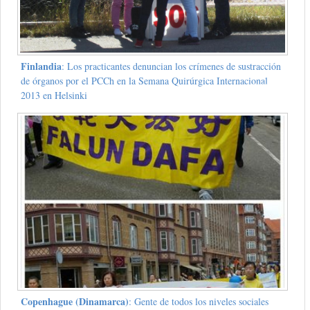
Finlandia
: Los practicantes denuncian los crímenes de sustracción
de órganos por el PCCh en la Semana Quirúrgica Internacional
2013 en Helsinki
Copenhague (Dinamarca)
: Gente de todos los niveles sociales