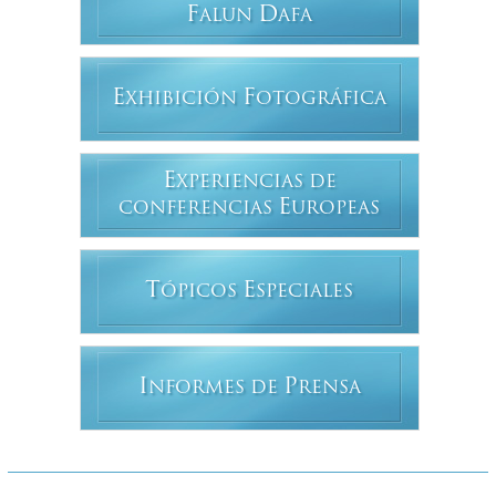
F
D
ALUN
AFA
E
F
XHIBICIÓN
OTOGRÁFICA
E
XPERIENCIAS DE
E
CONFERENCIAS
UROPEAS
T
E
ÓPICOS
SPECIALES
I
P
NFORMES DE
RENSA