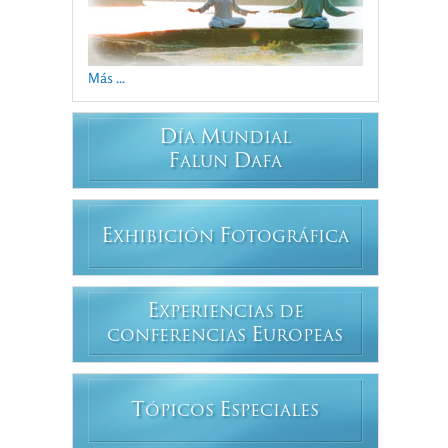
Más ...
D
M
ÍA
UNDIAL
F
D
ALUN
AFA
E
F
XHIBICIÓN
OTOGRÁFICA
E
XPERIENCIAS DE
E
CONFERENCIAS
UROPEAS
T
E
ÓPICOS
SPECIALES