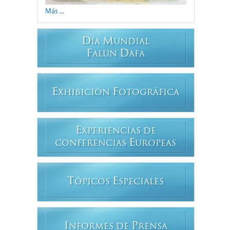
Más ...
D
M
ÍA
UNDIAL
F
D
ALUN
AFA
E
F
XHIBICIÓN
OTOGRÁFICA
E
XPERIENCIAS DE
E
CONFERENCIAS
UROPEAS
T
E
ÓPICOS
SPECIALES
I
P
NFORMES DE
RENSA