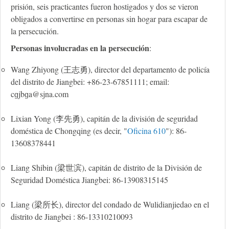
prisión, seis practicantes fueron hostigados y dos se vieron
obligados a convertirse en personas sin hogar para escapar de
la persecución.
Personas involucradas en la persecución
:
Wang Zhiyong (王志勇), director del departamento de policía
del distrito de Jiangbei: +86-23-67851111; email:
cɡjbɡ
a@sjna.com
Lixian Yong (李先勇), capitán de la división de seguridad
doméstica de Chongqing (es decir,
"
Oficina 610
"
): 86-
13608378441
Liang Shibin (梁世滨), capitán de distrito de la División de
Seguridad Doméstica Jiangbei: 86-13908315145
Liang (梁所长), director del condado de Wulidianjiedao en el
distrito de Jiangbei : 86-13310210093