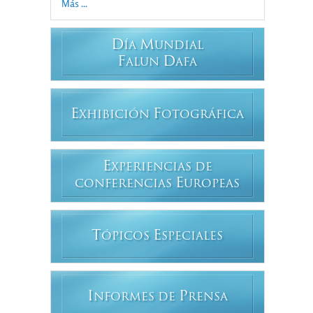
Más ...
D
M
ÍA
UNDIAL
F
D
ALUN
AFA
E
F
XHIBICIÓN
OTOGRÁFICA
E
XPERIENCIAS DE
E
CONFERENCIAS
UROPEAS
T
E
ÓPICOS
SPECIALES
I
P
NFORMES DE
RENSA