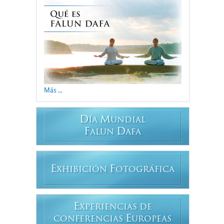
Más ...
D
M
ÍA
UNDIAL
F
D
ALUN
AFA
E
F
XHIBICIÓN
OTOGRÁFICA
E
XPERIENCIAS DE
E
CONFERENCIAS
UROPEAS