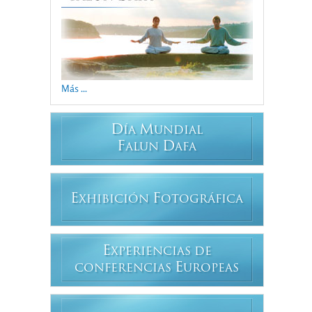
Más ...
D
M
ÍA
UNDIAL
F
D
ALUN
AFA
E
F
XHIBICIÓN
OTOGRÁFICA
E
XPERIENCIAS DE
E
CONFERENCIAS
UROPEAS