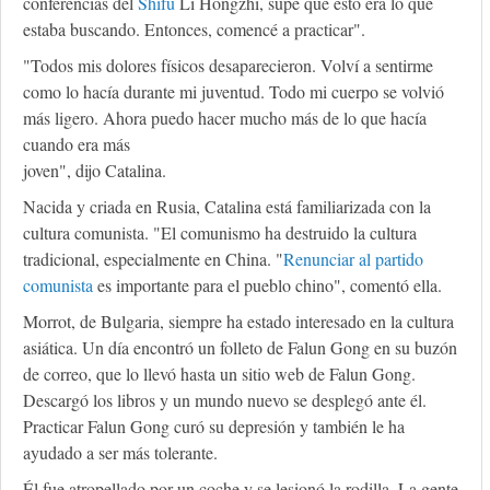
conferencias del
Shifu
Li Hongzhi, supe que esto era lo que
estaba buscando. Entonces, comencé a practicar".
"Todos mis dolores físicos desaparecieron. Volví a sentirme
como lo hacía durante mi juventud. Todo mi cuerpo se volvió
más ligero. Ahora puedo hacer mucho más de lo que hacía
cuando era más
joven", dijo Catalina.
Nacida y criada en Rusia, Catalina está familiarizada con la
cultura comunista. "El comunismo ha destruido la cultura
tradicional, especialmente en China. "
Renunciar al partido
comunista
es importante para el pueblo chino", comentó ella.
Morrot, de Bulgaria, siempre ha estado interesado en la cultura
asiática. Un día encontró un folleto de Falun Gong en su buzón
de correo, que lo llevó hasta un sitio web de Falun Gong.
Descargó los libros y un mundo nuevo se desplegó ante él.
Practicar Falun Gong curó su depresión y también le ha
ayudado a ser más tolerante.
Él fue atropellado por un coche y se lesionó la rodilla. La gente