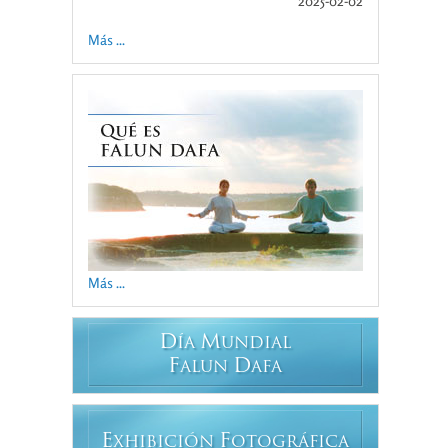
2025-02-02
Más ...
Más ...
D
M
ÍA
UNDIAL
F
D
ALUN
AFA
E
F
XHIBICIÓN
OTOGRÁFICA