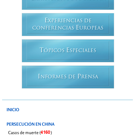
E
XPERIENCIAS DE
E
CONFERENCIAS
UROPEAS
T
E
ÓPICOS
SPECIALES
I
P
NFORMES DE
RENSA
INICIO
PERSECUCIÓN EN CHINA
Casos de muerte (
)