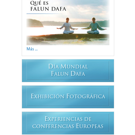
Más ...
D
M
ÍA
UNDIAL
F
D
ALUN
AFA
E
F
XHIBICIÓN
OTOGRÁFICA
E
XPERIENCIAS DE
E
CONFERENCIAS
UROPEAS