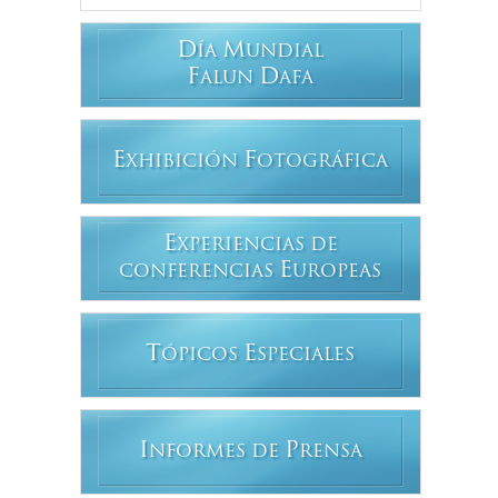
D
M
ÍA
UNDIAL
F
D
ALUN
AFA
E
F
XHIBICIÓN
OTOGRÁFICA
E
XPERIENCIAS DE
E
CONFERENCIAS
UROPEAS
T
E
ÓPICOS
SPECIALES
I
P
NFORMES DE
RENSA