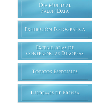
D
M
ÍA
UNDIAL
F
D
ALUN
AFA
E
F
XHIBICIÓN
OTOGRÁFICA
E
XPERIENCIAS DE
E
CONFERENCIAS
UROPEAS
T
E
ÓPICOS
SPECIALES
I
P
NFORMES DE
RENSA