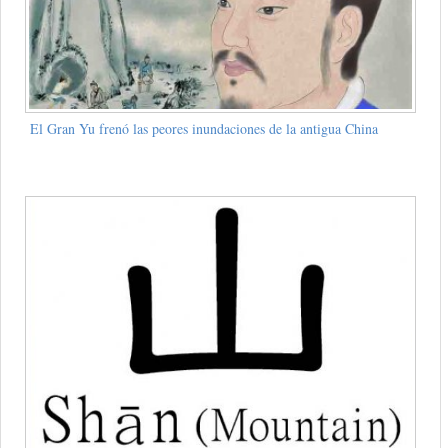
El Gran Yu frenó las peores inundaciones de la antigua China