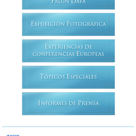
F
D
ALUN
AFA
E
F
XHIBICIÓN
OTOGRÁFICA
E
XPERIENCIAS DE
E
CONFERENCIAS
UROPEAS
T
E
ÓPICOS
SPECIALES
I
P
NFORMES DE
RENSA