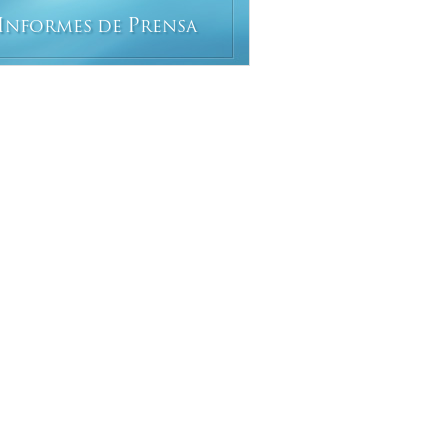
I
P
NFORMES DE
RENSA