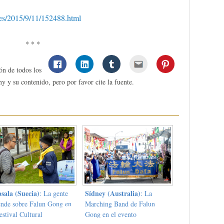
cles/2015/9/11/152488.html
* * *
ón de todos los
y y su contenido, pero por favor cite la fuente.
sala (Suecia)
Sídney (Australia)
: La gente
: La
ende sobre Falun Gong en
Marching Band de Falun
estival Cultural
Gong en el evento