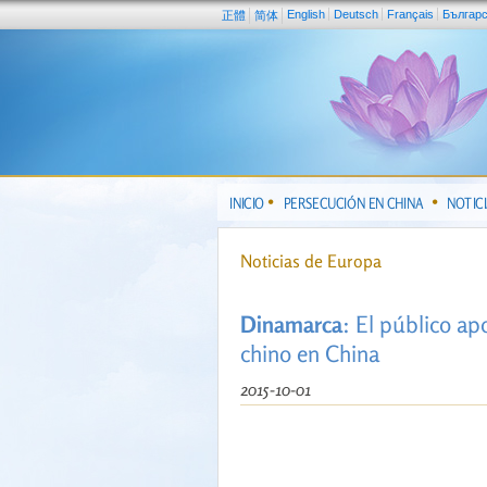
English
Deutsch
Français
Българ
正體
简体
INICIO
PERSECUCIÓN EN CHINA
NOTIC
Noticias de Europa
Dinamarca
: El público ap
chino en China
2015-10-01