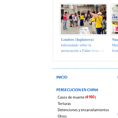
líder chino
Londres (Inglaterra)
Nue
:
Informándo sobre la
Man
persecución a Falun Gong en
fre
St. Martin
INICIO
PERSECUCIÓN EN CHINA
Casos de muerte (
)
Torturas
Detenciones y encarcelamientos
Otros