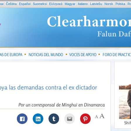
ски
Čeština
Español
Suomeksi
Ελληνικά
Magyar
Italiano
Latviešu
Norsk
Polska
R
IAS DE EUROPA
NOTICIAS DEL MUNDO
VOCES DE APOYO
FORO DE PRACTI
oya las demandas contra el ex dictador
Por un corresponsal de Minghui en Dinamarca
Shi