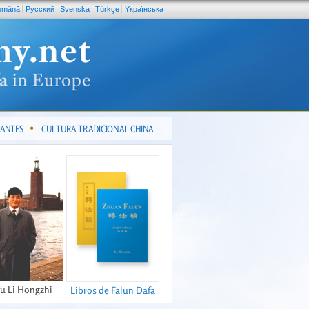
omână
Pусский
Svenska
Türkçe
Yкраїнська
CANTES
CULTURA TRADICIONAL CHINA
fu Li Hongzhi
Libros de Falun Dafa