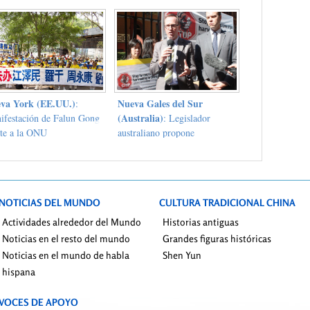
multicultural
va York (EE.UU.)
Nueva Gales del Sur
:
(Australia)
ifestación de Falun Gong
: Legislador
nte a la ONU
australiano propone
Enmienda Legislativa para
detener el comercio ilícito de
órganos
NOTICIAS DEL MUNDO
CULTURA TRADICIONAL CHINA
Actividades alrededor del Mundo
Historias antiguas
Noticias en el resto del mundo
Grandes figuras históricas
Noticias en el mundo de habla
Shen Yun
hispana
VOCES DE APOYO