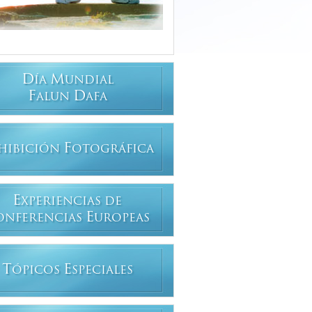
D
M
ÍA
UNDIAL
F
D
ALUN
AFA
F
HIBICIÓN
OTOGRÁFICA
E
XPERIENCIAS DE
E
ONFERENCIAS
UROPEAS
T
E
ÓPICOS
SPECIALES