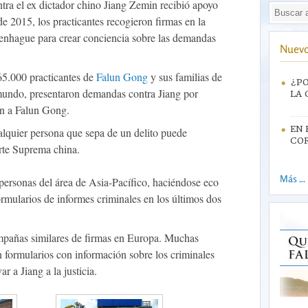
tra el ex dictador chino Jiang Zemin recibió apoyo
e 2015, los practicantes recogieron firmas en la
nhague para crear conciencia sobre las demandas
Nuevo
5.000 practicantes de
Falun Gong
y sus familias de
¿PO
 mundo, presentaron demandas contra Jiang por
LA 
ón a Falun Gong.
EN 
alquier persona que sepa de un delito puede
CO
orte Suprema china.
Más ...
personas del área de Asia-Pacífico, haciéndose eco
ormularios de informes criminales en los últimos dos
mpañas similares de firmas en Europa. Muchas
formularios con información sobre los criminales
r a Jiang a la justicia.