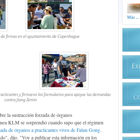
Más ...
de firmas en el ayuntamiento de Copenhague
E
X
acticantes y firmaron los formularios para apoyar las demandas
C
contra Jiang Zemin
re la sustracción forzada de órganos
olínea KLM se sorprendió cuando supo que el régimen
zada de órganos a practicantes vivos de Falun Gong
.
ido", dijo. "Voy a publicar esta información en los