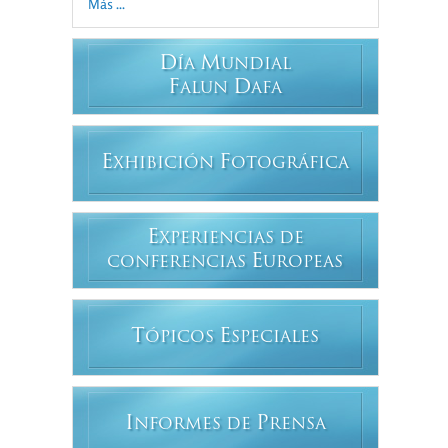
Más ...
D
M
ÍA
UNDIAL
F
D
ALUN
AFA
E
F
XHIBICIÓN
OTOGRÁFICA
E
XPERIENCIAS DE
E
CONFERENCIAS
UROPEAS
T
E
ÓPICOS
SPECIALES
I
P
NFORMES DE
RENSA