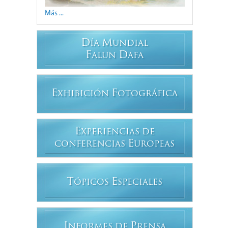
Más ...
D
M
ÍA
UNDIAL
F
D
ALUN
AFA
E
F
XHIBICIÓN
OTOGRÁFICA
E
XPERIENCIAS DE
E
CONFERENCIAS
UROPEAS
T
E
ÓPICOS
SPECIALES
I
P
NFORMES DE
RENSA