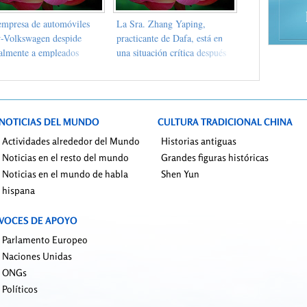
empresa de automóviles
La Sra. Zhang Yaping,
-Volkswagen despide
practicante de Dafa, está en
galmente a empleados
una situación crítica después
que practican Falun Gong
de haber sido perseguida por
la policía municipal de
Shenyang en la provincia de
Liaoning
NOTICIAS DEL MUNDO
CULTURA TRADICIONAL CHINA
Actividades alrededor del Mundo
Historias antiguas
Noticias en el resto del mundo
Grandes figuras históricas
Noticias en el mundo de habla
Shen Yun
hispana
VOCES DE APOYO
Parlamento Europeo
Naciones Unidas
ONGs
Políticos