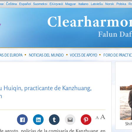
ски
Čeština
Español
Suomeksi
Ελληνικά
Magyar
Italiano
Latviešu
Norsk
Polska
R
IAS DE EUROPA
NOTICIAS DEL MUNDO
VOCES DE APOYO
FORO DE PRACTI
 Yu Huiqin, practicante de Kanzhuang,
n
Shi
de agosto, policías de la comisaría de Kanzhuang, en