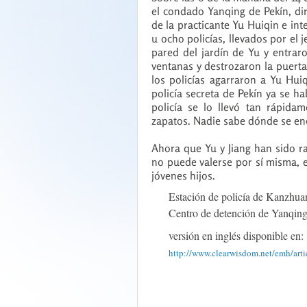
el condado Yanqing de Pekín, dir
de la practicante Yu Huiqin e int
u ocho policías, llevados por el 
pared del jardín de Yu y entrar
ventanas y destrozaron la puerta
los policías agarraron a Yu Hui
policía secreta de Pekín ya se h
policía se lo llevó tan rápida
zapatos. Nadie sabe dónde se en
Ahora que Yu y Jiang han sido r
no puede valerse por sí misma, e
jóvenes hijos.
Estación de policía de Kanzhu
Centro de detención de Yanqin
versión en inglés disponible en:
http://www.clearwisdom.net/emh/art