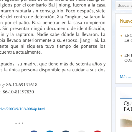
igidos por el comisario Bai Jinlong, fueron a la casa
entaron raptarla sin conseguirlo. Poco después, siete
jefe del centro de detención, Xia Yongkun, saltaron la
Nuevo
on por el patio. Para penetrar en la casa rompieron
. Sin presentar ningún documento de identificación,
qin y la raptaron. Nadie sabe dónde la llevaron. La
¿PO
abía llevado anteriormente a su esposo, Jiang Hai. La
LA 
mente que ni siquiera tuvo tiempo de ponerse los
cuentra actualmente.
EN 
CO
aptados, su madre, que tiene más de setenta años y
s la única persona disponible para cuidar a sus dos
Más ...
ang: 86-10-69131618
g: 86-10-81197830
icles/2003/9/10/40084p.html
* * *