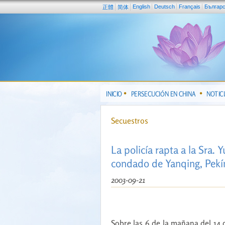
English
Deutsch
Français
Българ
正體
简体
INICIO
PERSECUCIÓN EN CHINA
NOTIC
Secuestros
La policía rapta a la Sra.
condado de Yanqing, Pekí
2003-09-21
Sobre las 6 de la mañana del 14 