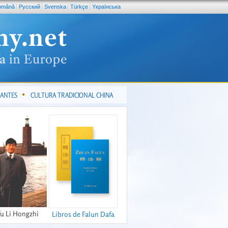
omână
Pусский
Svenska
Türkçe
Yкраїнська
CANTES
CULTURA TRADICIONAL CHINA
fu Li Hongzhi
Libros de Falun Dafa