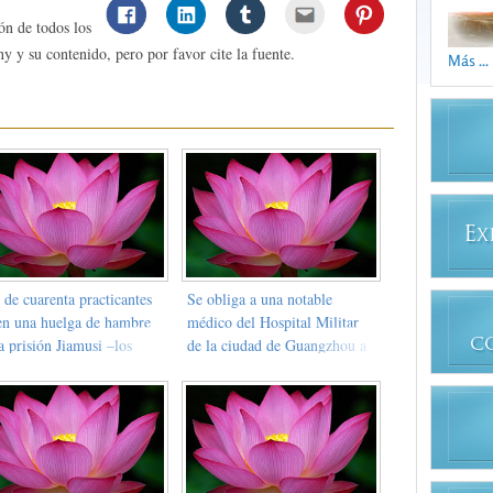
ón de todos los
y y su contenido, pero por favor cite la fuente.
Más ...
E
X
de cuarenta practicantes
Se obliga a una notable
en una huelga de hambre
médico del Hospital Militar
a prisión Jiamusi –los
de la ciudad de Guangzhou a
C
cías reaccionan por la
asistir a sesiones de lavado de
ura y declaran tener
cerebro en Cuotou
echo a un "cupo de
rtes"