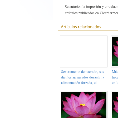
Se autoriza la impresión y circulaci
artículos publicados en Clearharmon
Artículos relacionados
Severamente demacrado, sus
Más 
dientes arrancados durante la
hac
alimentación forzada, el
en l
practicante de Dafa el Sr.
poli
Zhang Xuewen muere de
tort
tortura
der
mue