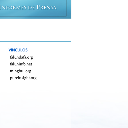
I
P
NFORMES DE
RENSA
VÍNCULOS
falundafa.org
faluninfo.net
minghui.org
pureinsight.org