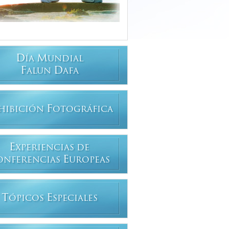
D
M
ÍA
UNDIAL
F
D
ALUN
AFA
F
HIBICIÓN
OTOGRÁFICA
E
XPERIENCIAS DE
E
ONFERENCIAS
UROPEAS
T
E
ÓPICOS
SPECIALES