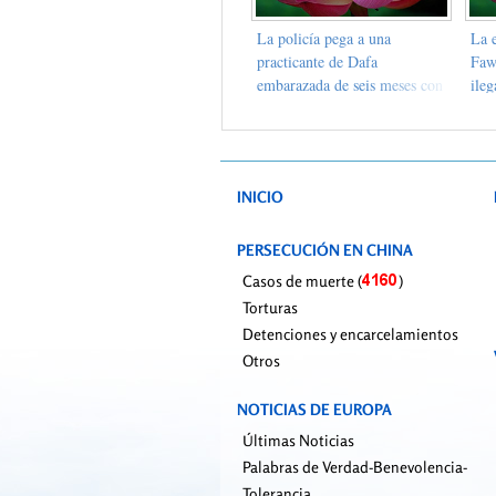
La policía pega a una
La 
practicante de Dafa
Faw
embarazada de seis meses con
ile
una caña de madera
por
INICIO
PERSECUCIÓN EN CHINA
Casos de muerte (
)
Torturas
Detenciones y encarcelamientos
Otros
NOTICIAS DE EUROPA
Últimas Noticias
Palabras de Verdad-Benevolencia-
Tolerancia