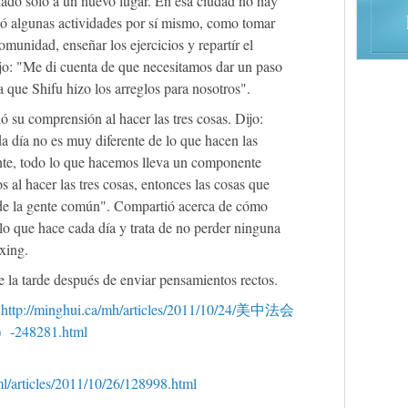
sladó sólo a un nuevo lugar. En esa ciudad no hay
izó algunas actividades por sí mismo, como tomar
omunidad, enseñar los ejercicios y repartír el
ijo: "Me di cuenta de que necesitamos dar un paso
a que Shifu hizo los arreglos para nosotros".
 su comprensión al hacer las tres cosas. Dijo:
 día no es muy diferente de lo que hacen las
te, todo lo que hacemos lleva un componente
 al hacer las tres cosas, entonces las cosas que
de la gente común". Compartió acerca de cómo
e lo que hace cada día y trata de no perder ninguna
xing.
de la tarde después de enviar pensamientos rectos.
:
http://minghui.ca/mh/articles/2011/10/24/美中法会
8281.html
l/articles/2011/10/26/128998.html