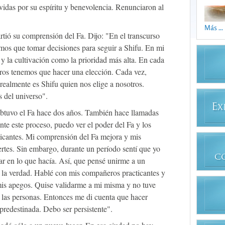
das por su espíritu y benevolencia. Renunciaron al
Más ...
ió su comprensión del Fa. Dijo: "En el transcurso
mos que tomar decisiones para seguir a Shifu. En mi
y la cultivación como la prioridad más alta. En cada
tros tenemos que hacer una elección. Cada vez,
realmente es Shifu quien nos elige a nosotros.
 del universo".
E
X
obtuvo el Fa hace dos años. También hace llamadas
nte este proceso, puedo ver el poder del Fa y los
ticantes. Mi comprensión del Fa mejora y mis
rtes. Sin embargo, durante un período sentí que yo
C
r en lo que hacía. Así, que pensé unirme a un
ar la verdad. Hablé con mis compañeros practicantes y
mis apegos. Quise validarme a mi misma y no tuve
a las personas. Entonces me di cuenta que hacer
 predestinada. Debo ser persistente".