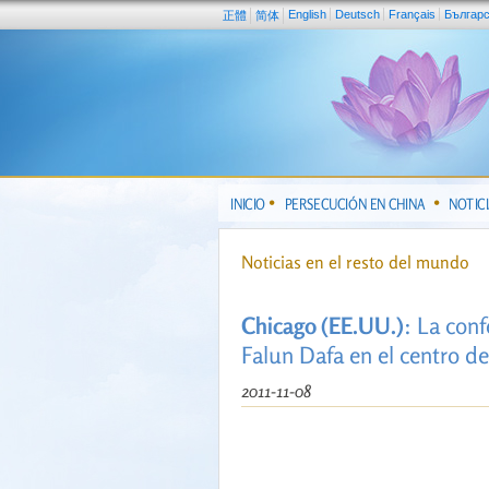
English
Deutsch
Français
Българ
正體
简体
INICIO
PERSECUCIÓN EN CHINA
NOTIC
Noticias en el resto del mundo
Chicago (EE.UU.)
: La con
Falun Dafa en el centro de
2011-11-08