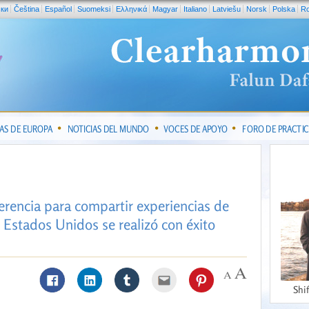
ски
Čeština
Español
Suomeksi
Ελληνικά
Magyar
Italiano
Latviešu
Norsk
Polska
R
IAS DE EUROPA
NOTICIAS DEL MUNDO
VOCES DE APOYO
FORO DE PRACTI
ferencia para compartir experiencias de
 Estados Unidos se realizó con éxito
Shi