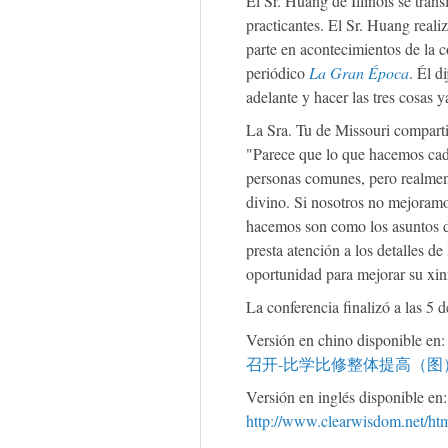
El Sr. Huang de Illinois se tran
practicantes. El Sr. Huang real
parte en acontecimientos de la c
periódico
La Gran Época
. Él d
adelante y hacer las tres cosas y
La Sra. Tu de Missouri compartió
"Parece que lo que hacemos cada
personas comunes, pero realmen
divino. Si nosotros no mejoramos
hacemos son como los asuntos 
presta atención a los detalles d
oportunidad para mejorar su xin
La conferencia finalizó a las 5 
Versión en chino disponible en
召开-比学比修整体提高（图）-24
Versión en inglés disponible en:
http://www.clearwisdom.net/htm