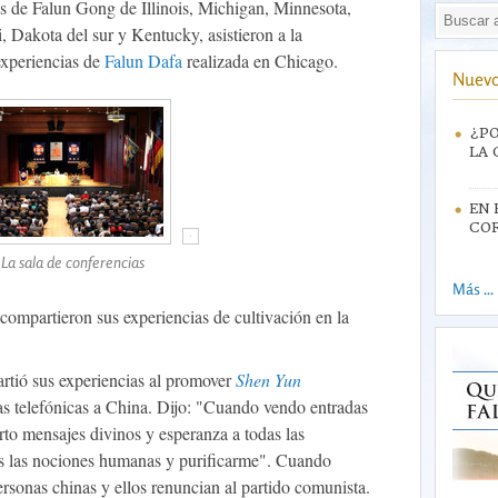
tes de Falun Gong de Illinois, Michigan, Minnesota,
, Dakota del sur y Kentucky, asistieron a la
experiencias de
Falun Dafa
realizada en Chicago.
Nuevo
¿PO
LA 
EN 
CO
La sala de conferencias
Más ...
s compartieron sus experiencias de cultivación en la
rtió sus experiencias al promover
Shen Yun
s telefónicas a China. Dijo: "Cuando vendo entradas
to mensajes divinos y esperanza a todas las
as las nociones humanas y purificarme". Cuando
rsonas chinas y ellos renuncian al partido comunista.