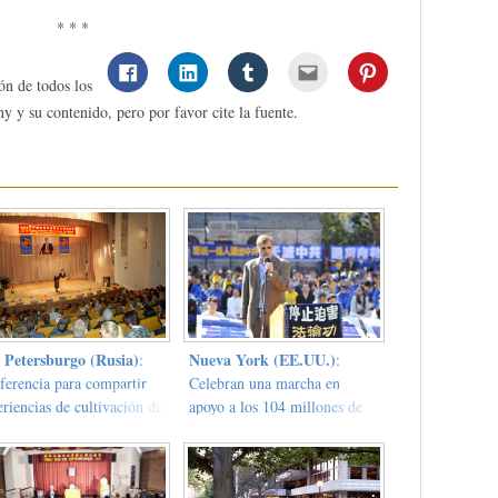
* * *
ón de todos los
y y su contenido, pero por favor cite la fuente.
 Petersburgo (Rusia)
Nueva York (EE.UU.)
:
:
ferencia para compartir
Celebran una marcha en
riencias de cultivación de
apoyo a los 104 millones de
un Dafa
personas chinas que han
renunciado al PCCh