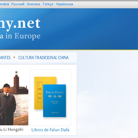
omână
Pусский
Svenska
Türkçe
Yкраїнська
CANTES
CULTURA TRADICIONAL CHINA
fu Li Hongzhi
Libros de Falun Dafa