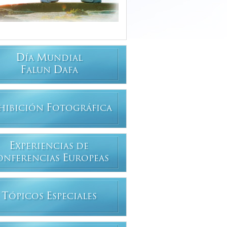
D
M
ÍA
UNDIAL
F
D
ALUN
AFA
F
HIBICIÓN
OTOGRÁFICA
E
XPERIENCIAS DE
E
ONFERENCIAS
UROPEAS
T
E
ÓPICOS
SPECIALES