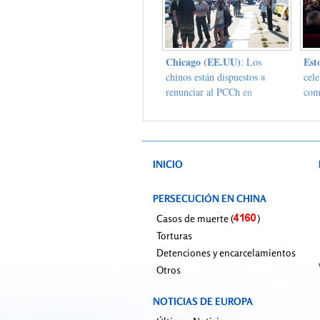
partido PCCh
Chicago (EE.UU)
Est
: Los
chinos están dispuestos a
cel
renunciar al PCCh en
com
Chinatown
Fal
INICIO
PERSECUCIÓN EN CHINA
Casos de muerte (
)
Torturas
Detenciones y encarcelamientos
Otros
NOTICIAS DE EUROPA