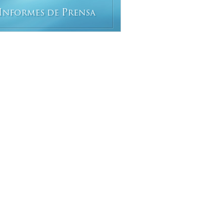
I
P
NFORMES DE
RENSA