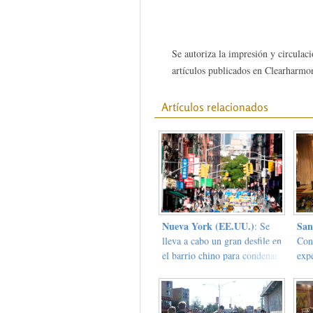
Se autoriza la impresión y circulaci
artículos publicados en Clearharmon
Artículos relacionados
Nueva York (EE.UU.)
San
: Se
lleva a cabo un gran desfile en
Con
el barrio chino para condenar
expe
la persecución a Falun Gong
Fal
y apoyar el Movimiento
"Tuidang" renunciar al