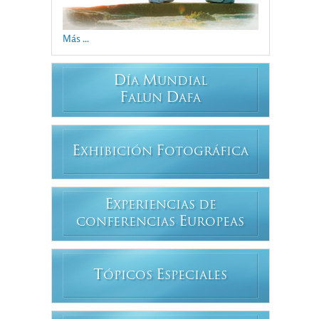
Más ...
D
M
ÍA
UNDIAL
F
D
ALUN
AFA
E
F
XHIBICIÓN
OTOGRÁFICA
E
XPERIENCIAS DE
E
CONFERENCIAS
UROPEAS
T
E
ÓPICOS
SPECIALES