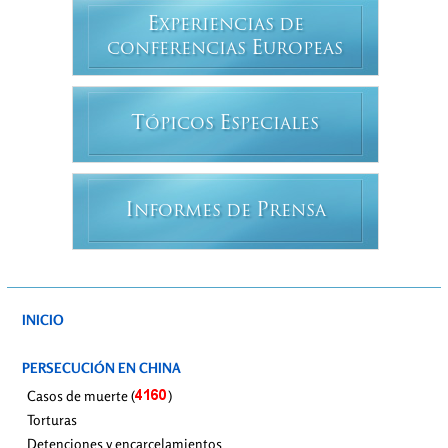
E
XPERIENCIAS DE
E
CONFERENCIAS
UROPEAS
T
E
ÓPICOS
SPECIALES
I
P
NFORMES DE
RENSA
INICIO
PERSECUCIÓN EN CHINA
Casos de muerte (
)
Torturas
Detenciones y encarcelamientos