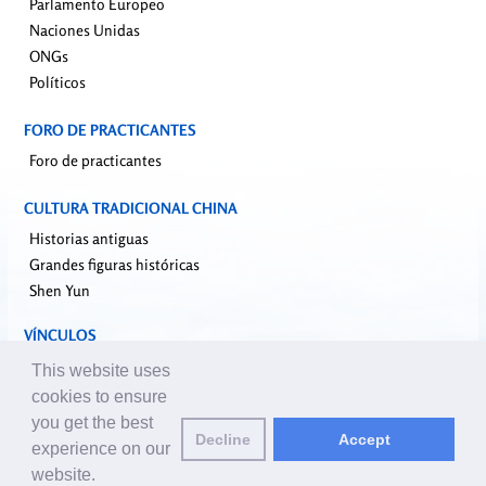
Parlamento Europeo
Naciones Unidas
ONGs
Políticos
FORO DE PRACTICANTES
Foro de practicantes
CULTURA TRADICIONAL CHINA
Historias antiguas
Grandes figuras históricas
Shen Yun
VÍNCULOS
falundafa.org
This website uses
faluninfo.net
cookies to ensure
minghui.org
you get the best
Decline
Accept
pureinsight.org
experience on our
website.