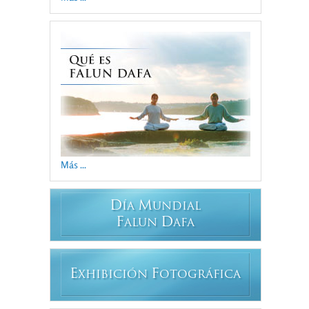
Más ...
D
M
ÍA
UNDIAL
F
D
ALUN
AFA
E
F
XHIBICIÓN
OTOGRÁFICA