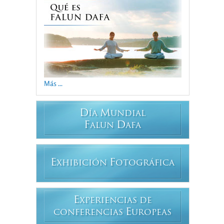
Más ...
D
M
ÍA
UNDIAL
F
D
ALUN
AFA
E
F
XHIBICIÓN
OTOGRÁFICA
E
XPERIENCIAS DE
E
CONFERENCIAS
UROPEAS