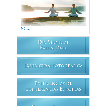
Más ...
D
M
ÍA
UNDIAL
F
D
ALUN
AFA
E
F
XHIBICIÓN
OTOGRÁFICA
E
XPERIENCIAS DE
E
CONFERENCIAS
UROPEAS