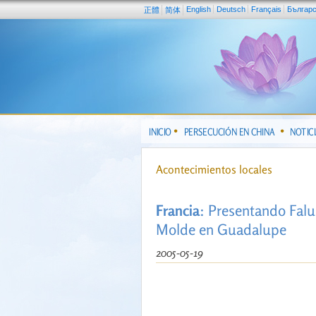
English
Deutsch
Français
Българ
正體
简体
INICIO
PERSECUCIÓN EN CHINA
NOTIC
Acontecimientos locales
Francia
: Presentando Falu
Molde en Guadalupe
2005-05-19