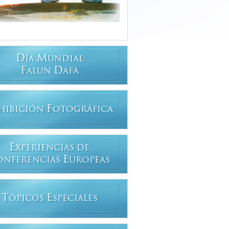
D
M
ÍA
UNDIAL
F
D
ALUN
AFA
F
HIBICIÓN
OTOGRÁFICA
E
XPERIENCIAS DE
E
ONFERENCIAS
UROPEAS
T
E
ÓPICOS
SPECIALES