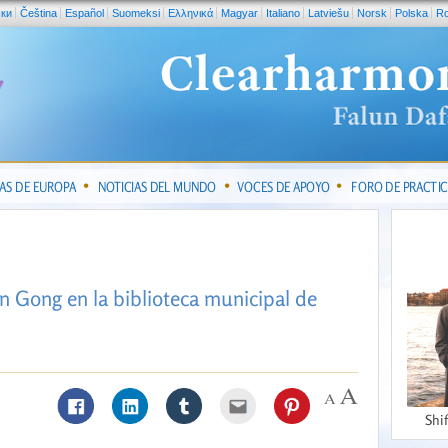
ски
Čeština
Español
Suomeksi
Ελληνικά
Magyar
Italiano
Latviešu
Norsk
Polska
R
IAS DE EUROPA
NOTICIAS DEL MUNDO
VOCES DE APOYO
FORO DE PRACTI
n Gong en la biblioteca municipal de
Shi