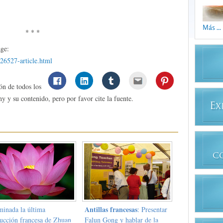
Más ...
* * *
age:
a26527-article.html
ón de todos los
y y su contenido, pero por favor cite la fuente.
E
X
C
Antillas francesas
minada la última
: Presentar
ducción francesa de Zhuan
Falun Gong y hablar de la