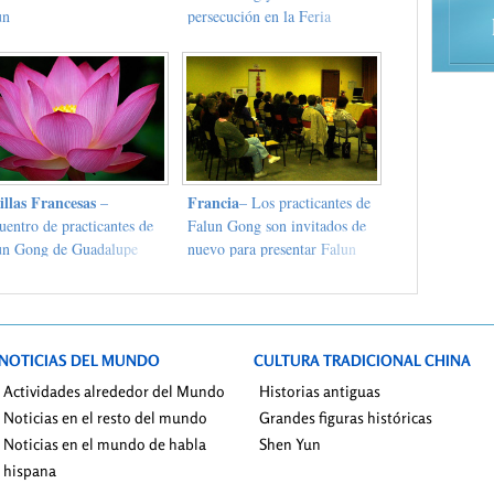
un
persecución en la Feria
Artesanal de Dillon en la
Martinica
illas Francesas
Francia
–
– Los practicantes de
uentro de practicantes de
Falun Gong son invitados de
un Gong de Guadalupe
nuevo para presentar Falun
 el Ministro de Sanidad y
Dafa en Alsacia
ntos Familiares de Santa
ía
NOTICIAS DEL MUNDO
CULTURA TRADICIONAL CHINA
Actividades alrededor del Mundo
Historias antiguas
Noticias en el resto del mundo
Grandes figuras históricas
Noticias en el mundo de habla
Shen Yun
hispana