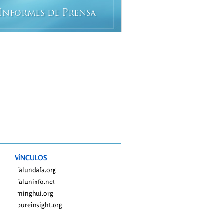
I
P
NFORMES DE
RENSA
VÍNCULOS
falundafa.org
faluninfo.net
minghui.org
pureinsight.org