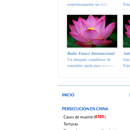
respetuosamente un feliz
Fal
aniversario al Maestro Li
Ant
Radio France Internacional
:
Un abogado canadiense de
Enc
renombre apela para socorrer
Fal
a la abogada china Guo
con
Guoting
Asu
Luc
INICIO
PERSECUCIÓN EN CHINA
Casos de muerte (
)
Torturas