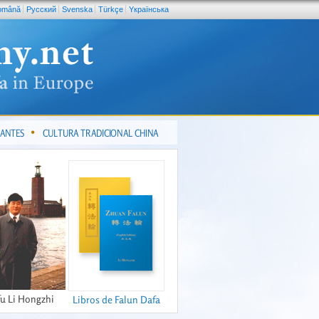
omână
Pусский
Svenska
Türkçe
Yкраїнська
CANTES
CULTURA TRADICIONAL CHINA
fu Li Hongzhi
Libros de Falun Dafa