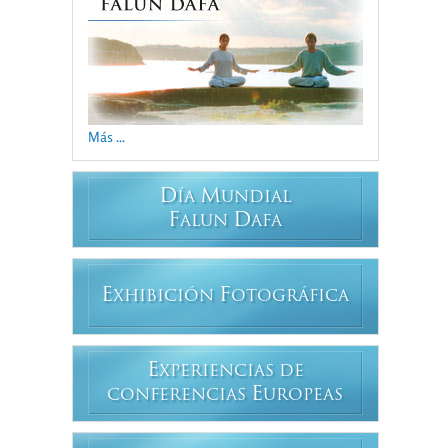
Más ...
D
M
ÍA
UNDIAL
F
D
ALUN
AFA
E
F
XHIBICIÓN
OTOGRÁFICA
E
XPERIENCIAS DE
E
CONFERENCIAS
UROPEAS