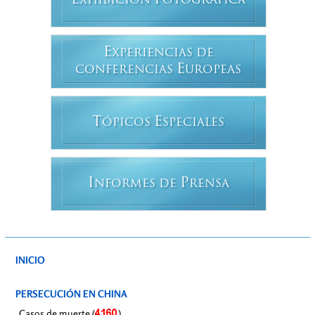
E
F
XHIBICIÓN
OTOGRÁFICA
E
XPERIENCIAS DE
E
CONFERENCIAS
UROPEAS
T
E
ÓPICOS
SPECIALES
I
P
NFORMES DE
RENSA
INICIO
PERSECUCIÓN EN CHINA
Casos de muerte (
)