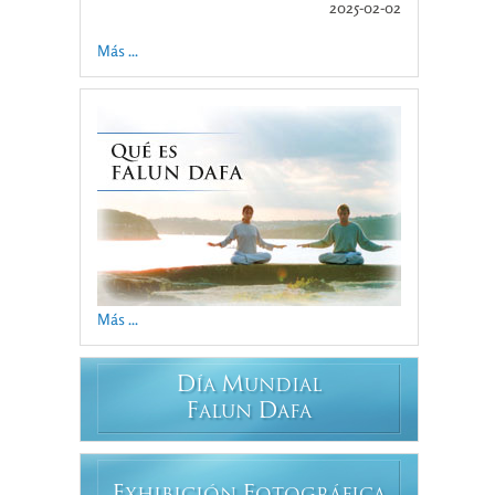
2025-02-02
Más ...
Más ...
D
M
ÍA
UNDIAL
F
D
ALUN
AFA