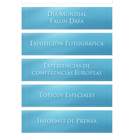
D
M
ÍA
UNDIAL
F
D
ALUN
AFA
E
F
XHIBICIÓN
OTOGRÁFICA
E
XPERIENCIAS DE
E
CONFERENCIAS
UROPEAS
T
E
ÓPICOS
SPECIALES
I
P
NFORMES DE
RENSA