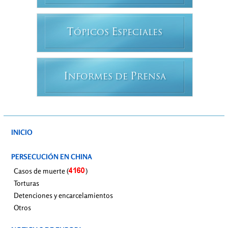
T
E
ÓPICOS
SPECIALES
I
P
NFORMES DE
RENSA
INICIO
PERSECUCIÓN EN CHINA
Casos de muerte (
)
Torturas
Detenciones y encarcelamientos
Otros