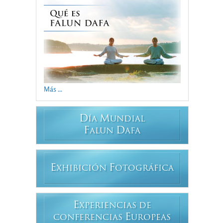
Más ...
D
M
ÍA
UNDIAL
F
D
ALUN
AFA
E
F
XHIBICIÓN
OTOGRÁFICA
E
XPERIENCIAS DE
E
CONFERENCIAS
UROPEAS