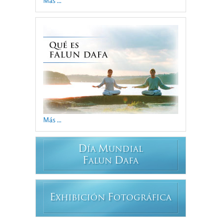
Más ...
Más ...
D
M
ÍA
UNDIAL
F
D
ALUN
AFA
E
F
XHIBICIÓN
OTOGRÁFICA