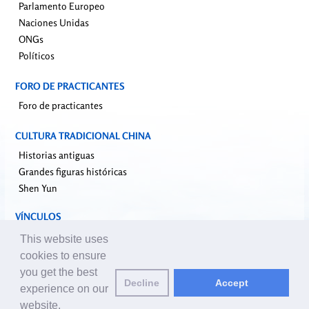
Parlamento Europeo
Naciones Unidas
ONGs
Políticos
FORO DE PRACTICANTES
Foro de practicantes
CULTURA TRADICIONAL CHINA
Historias antiguas
Grandes figuras históricas
Shen Yun
VÍNCULOS
falundafa.org
This website uses
faluninfo.net
cookies to ensure
minghui.org
you get the best
Decline
Accept
pureinsight.org
experience on our
website.