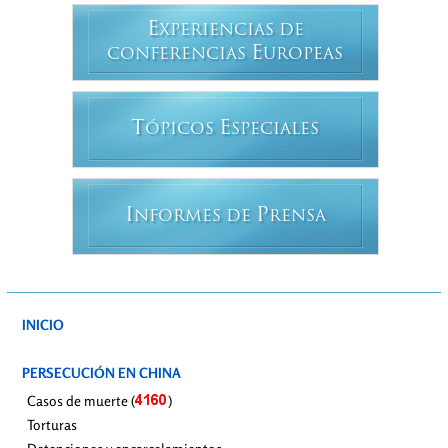
E
XPERIENCIAS DE
E
CONFERENCIAS
UROPEAS
T
E
ÓPICOS
SPECIALES
I
P
NFORMES DE
RENSA
INICIO
PERSECUCIÓN EN CHINA
Casos de muerte (
)
Torturas