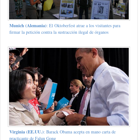
Munich (Alemania)
: El Oktoberfest atrae a los visitantes para
firmar la petición contra la sustracción ilegal de órganos
Virginia (EE.UU.)
: Barack Obama acepta en mano carta de
practicante de Falun Gong