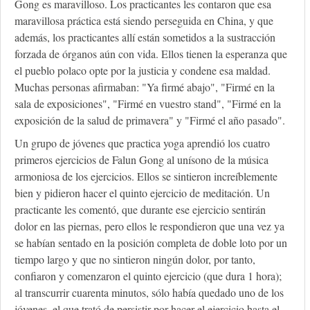
Gong es maravilloso. Los practicantes les contaron que esa
maravillosa práctica está siendo perseguida en China, y que
además, los practicantes allí están sometidos a la sustracción
forzada de órganos aún con vida. Ellos tienen la esperanza que
el pueblo polaco opte por la justicia y condene esa maldad.
Muchas personas afirmaban: "Ya firmé abajo", "Firmé en la
sala de exposiciones", "Firmé en vuestro stand", "Firmé en la
exposición de la salud de primavera" y "Firmé el año pasado".
Un grupo de jóvenes que practica yoga aprendió los cuatro
primeros ejercicios de Falun Gong al unísono de la música
armoniosa de los ejercicios. Ellos se sintieron increíblemente
bien y pidieron hacer el quinto ejercicio de meditación. Un
practicante les comentó, que durante ese ejercicio sentirán
dolor en las piernas, pero ellos le respondieron que una vez ya
se habían sentado en la posición completa de doble loto por un
tiempo largo y que no sintieron ningún dolor, por tanto,
confiaron y comenzaron el quinto ejercicio (que dura 1 hora);
al transcurrir cuarenta minutos, sólo había quedado uno de los
jóvenes, el que trató de persistir por hacer el ejercicio hasta el