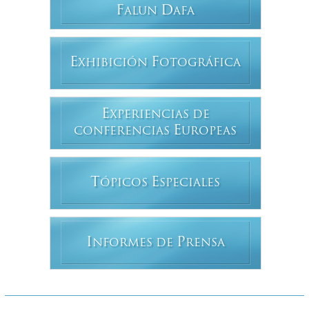
F
D
ALUN
AFA
E
F
XHIBICIÓN
OTOGRÁFICA
E
XPERIENCIAS DE
E
CONFERENCIAS
UROPEAS
T
E
ÓPICOS
SPECIALES
I
P
NFORMES DE
RENSA