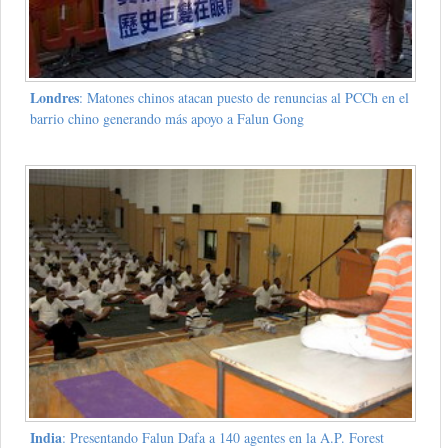
Londres
: Matones chinos atacan puesto de renuncias al PCCh en el
barrio chino generando más apoyo a Falun Gong
India
: Presentando Falun Dafa a 140 agentes en la A.P. Forest