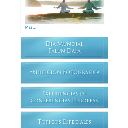
Más ...
D
M
ÍA
UNDIAL
F
D
ALUN
AFA
E
F
XHIBICIÓN
OTOGRÁFICA
E
XPERIENCIAS DE
E
CONFERENCIAS
UROPEAS
T
E
ÓPICOS
SPECIALES