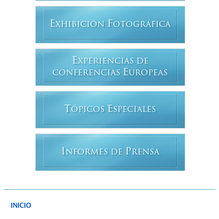
E
F
XHIBICIÓN
OTOGRÁFICA
E
XPERIENCIAS DE
E
CONFERENCIAS
UROPEAS
T
E
ÓPICOS
SPECIALES
I
P
NFORMES DE
RENSA
INICIO