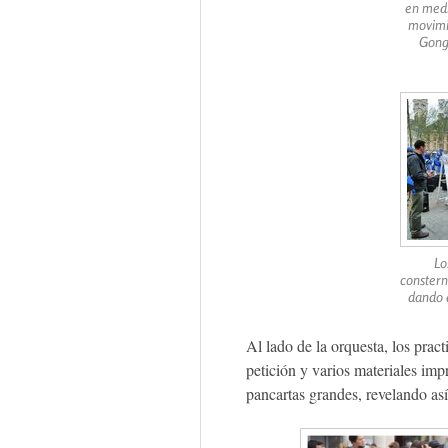
en medi
movimie
Gong 
Lo
constern
dando 
Al lado de la orquesta, los prac
petición y varios materiales im
pancartas grandes, revelando as