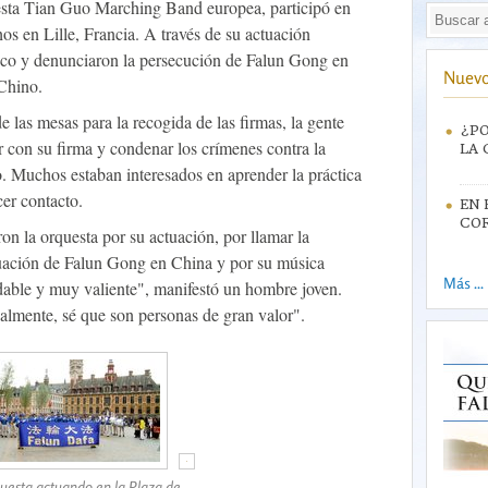
uesta Tian Guo Marching Band europea, participó en
hos en Lille, Francia. A través de su actuación
lico y denunciaron la persecución de Falun Gong en
Nuevo
Chino.
 las mesas para la recogida de las firmas, la gente
¿PO
 con su firma y condenar los crímenes contra la
LA 
 Muchos estaban interesados en aprender la práctica
cer contacto.
EN 
CO
n la orquesta por su actuación, por llamar la
ituación de Falun Gong en China y por su música
Más ...
dable y muy valiente", manifestó un hombre joven.
lmente, sé que son personas de gran valor".
uesta actuando en la Plaza de