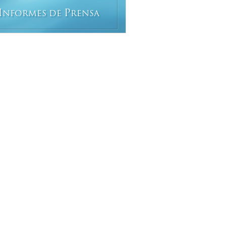
I
P
NFORMES DE
RENSA