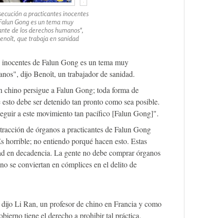
secución a practicantes inocentes
Falun Gong es un tema muy
ante de los derechos humanos",
Benoît, que trabaja en sanidad
es inocentes de Falun Gong es un tema muy
nos", dijo Benoît, un trabajador de sanidad.
n chino persigue a Falun Gong; toda forma de
 esto debe ser detenido tan pronto como sea posible.
eguir a este movimiento tan pacífico [Falun Gong]".
ustracción de órganos a practicantes de Falun Gong
s horrible; no entiendo porqué hacen esto. Estas
ad en decadencia. La gente no debe comprar órganos
no se conviertan en cómplices en el delito de
dijo Li Ran, un profesor de chino en Francia y como
bierno tiene el derecho a prohibir tal práctica.