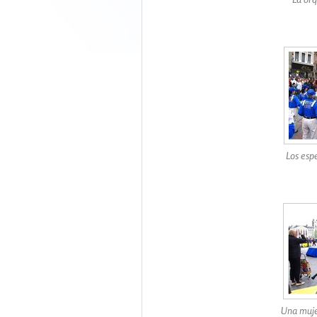
Los esp
Una muje