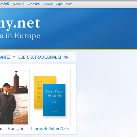
omână
Pусский
Svenska
Türkçe
Yкраїнська
CANTES
CULTURA TRADICIONAL CHINA
fu Li Hongzhi
Libros de Falun Dafa