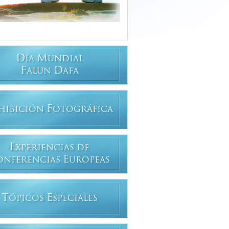
D
M
ÍA
UNDIAL
F
D
ALUN
AFA
F
HIBICIÓN
OTOGRÁFICA
E
XPERIENCIAS DE
E
ONFERENCIAS
UROPEAS
T
E
ÓPICOS
SPECIALES