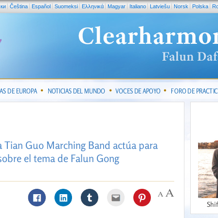
ски
Čeština
Español
Suomeksi
Ελληνικά
Magyar
Italiano
Latviešu
Norsk
Polska
R
IAS DE EUROPA
NOTICIAS DEL MUNDO
VOCES DE APOYO
FORO DE PRACTI
a Tian Guo Marching Band actúa para
 sobre el tema de Falun Gong
Shi