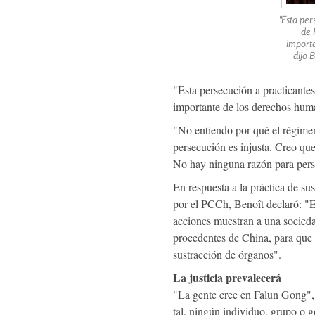
"Esta per
de 
import
dijo 
"Esta persecución a practicant
importante de los derechos huma
"No entiendo por qué el régime
persecución es injusta. Creo que
No hay ninguna razón para pers
En respuesta a la práctica de s
por el PCCh, Benoît declaró: "E
acciones muestran a una socied
procedentes de China, para que 
sustracción de órganos".
La justicia prevalecerá
"La gente cree en Falun Gong", 
tal, ningún individuo, grupo o go