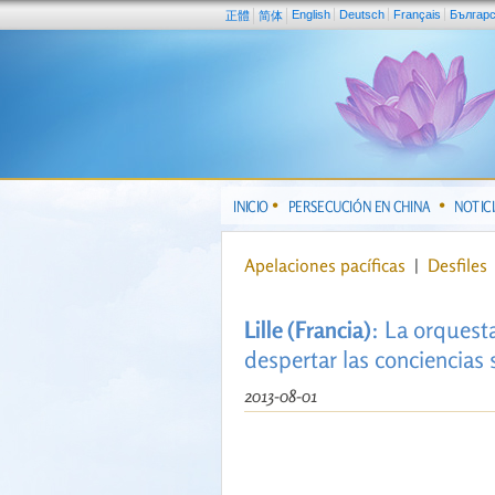
English
Deutsch
Français
Българ
正體
简体
INICIO
PERSECUCIÓN EN CHINA
NOTIC
Apelaciones pacíficas
|
Desfiles
Lille (Francia)
: La orquest
despertar las conciencias
2013-08-01