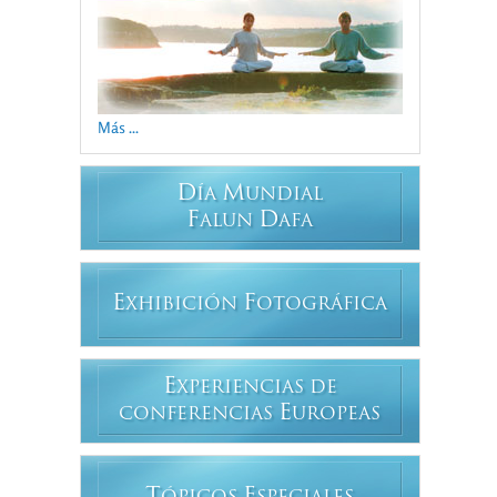
Más ...
D
M
ÍA
UNDIAL
F
D
ALUN
AFA
E
F
XHIBICIÓN
OTOGRÁFICA
E
XPERIENCIAS DE
E
CONFERENCIAS
UROPEAS