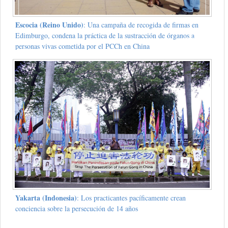
Escocia (Reino Unido)
: Una campaña de recogida de firmas en
Edimburgo, condena la práctica de la sustracción de órganos a
personas vivas cometida por el PCCh en China
Yakarta (Indonesia)
: Los practicantes pacíficamente crean
conciencia sobre la persecución de 14 años