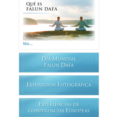
Más ...
D
M
ÍA
UNDIAL
F
D
ALUN
AFA
E
F
XHIBICIÓN
OTOGRÁFICA
E
XPERIENCIAS DE
E
CONFERENCIAS
UROPEAS