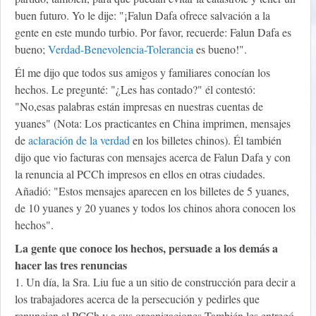
buen futuro. Yo le dije: "¡Falun Dafa ofrece salvación a la
gente en este mundo turbio. Por favor, recuerde: Falun Dafa es
bueno;
Verdad-Benevolencia-Tolerancia
es bueno!".
Él me dijo que todos sus amigos y familiares conocían los
hechos. Le pregunté: "¿Les has contado?" él contestó:
"No,esas palabras están impresas en nuestras cuentas de
yuanes" (Nota: Los practicantes en China imprimen, mensajes
de
aclaración de la verdad
en los billetes chinos). Él también
dijo que vio facturas con mensajes acerca de Falun Dafa y con
la renuncia al PCCh impresos en ellos en otras ciudades.
Añadió: "Estos mensajes aparecen en los billetes de 5 yuanes,
de 10 yuanes y 20 yuanes y todos los chinos ahora conocen los
hechos".
La gente que conoce los hechos, persuade a los demás a
hacer las tres renuncias
1. Un día, la Sra. Liu fue a un sitio de construcción para decir a
los trabajadores acerca de la persecución y pedirles que
renuncien al PCCh y a sus organizaciones.También les entregó