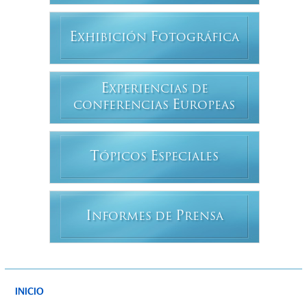
E
F
XHIBICIÓN
OTOGRÁFICA
E
XPERIENCIAS DE
E
CONFERENCIAS
UROPEAS
T
E
ÓPICOS
SPECIALES
I
P
NFORMES DE
RENSA
INICIO