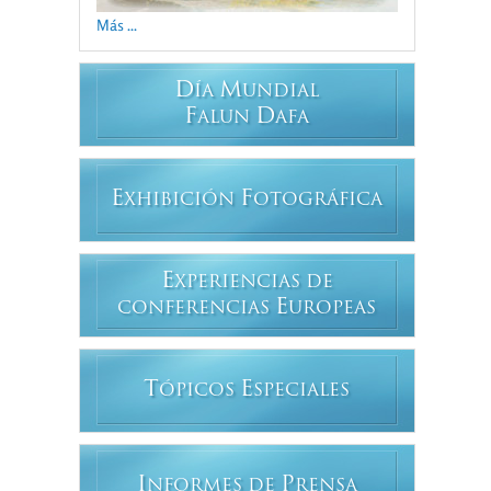
Más ...
D
M
ÍA
UNDIAL
F
D
ALUN
AFA
E
F
XHIBICIÓN
OTOGRÁFICA
E
XPERIENCIAS DE
E
CONFERENCIAS
UROPEAS
T
E
ÓPICOS
SPECIALES
I
P
NFORMES DE
RENSA