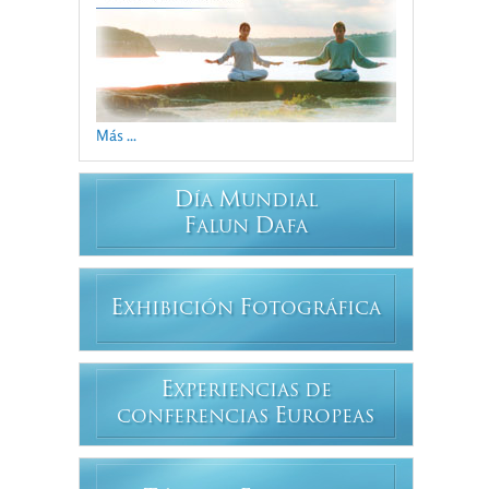
Más ...
D
M
ÍA
UNDIAL
F
D
ALUN
AFA
E
F
XHIBICIÓN
OTOGRÁFICA
E
XPERIENCIAS DE
E
CONFERENCIAS
UROPEAS