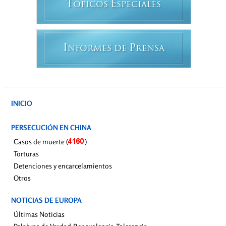
T
E
ÓPICOS
SPECIALES
I
P
NFORMES DE
RENSA
INICIO
PERSECUCIÓN EN CHINA
Casos de muerte (
)
Torturas
Detenciones y encarcelamientos
Otros
NOTICIAS DE EUROPA
Últimas Noticias