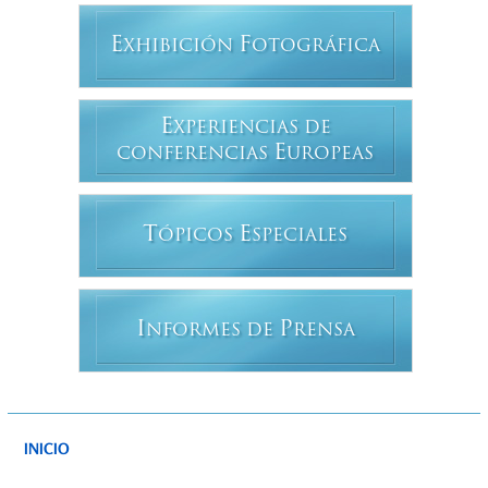
E
F
XHIBICIÓN
OTOGRÁFICA
E
XPERIENCIAS DE
E
CONFERENCIAS
UROPEAS
T
E
ÓPICOS
SPECIALES
I
P
NFORMES DE
RENSA
INICIO