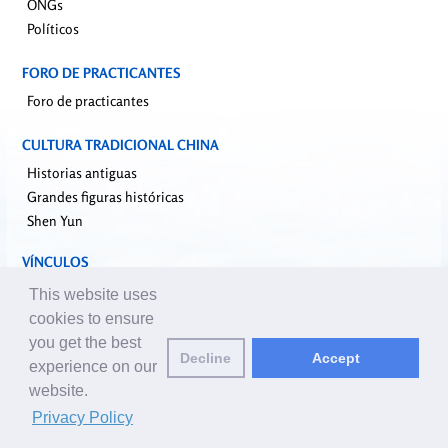
ONGs
Políticos
FORO DE PRACTICANTES
Foro de practicantes
CULTURA TRADICIONAL CHINA
Historias antiguas
Grandes figuras históricas
Shen Yun
VÍNCULOS
falundafa.org
This website uses
faluninfo.net
cookies to ensure
minghui.org
you get the best
Decline
Accept
pureinsight.org
experience on our
website.
Correo de editores:
editor@es.clearharmony.net
| © 2001-2026
Privacy Policy
ClearHarmony.net |
Privacy Policy