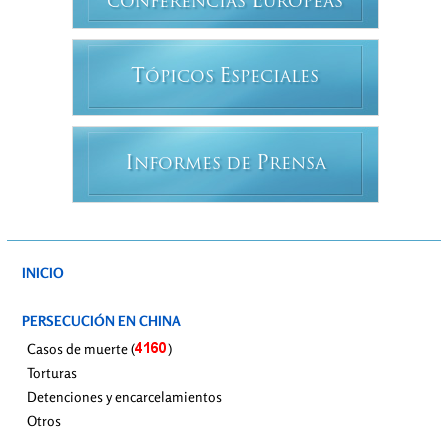
E
CONFERENCIAS
UROPEAS
T
E
ÓPICOS
SPECIALES
I
P
NFORMES DE
RENSA
INICIO
PERSECUCIÓN EN CHINA
Casos de muerte (
)
Torturas
Detenciones y encarcelamientos
Otros