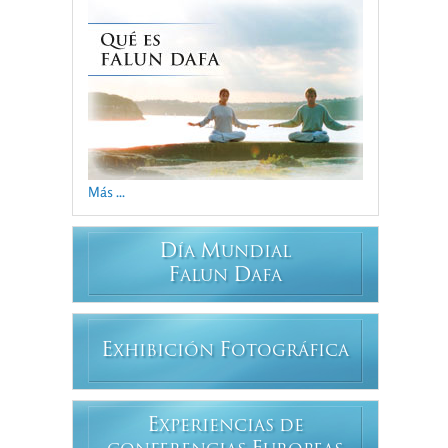
Más ...
D
M
ÍA
UNDIAL
F
D
ALUN
AFA
E
F
XHIBICIÓN
OTOGRÁFICA
E
XPERIENCIAS DE