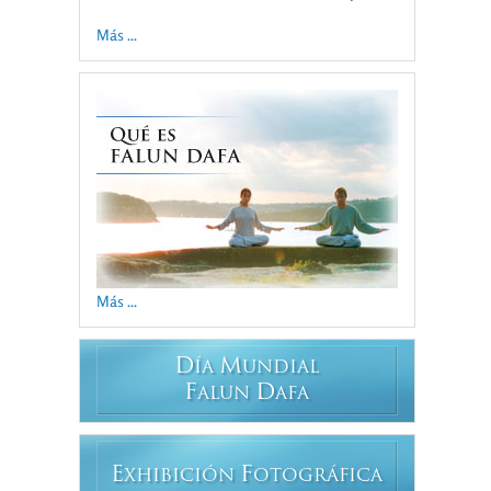
Más ...
Más ...
D
M
ÍA
UNDIAL
F
D
ALUN
AFA
E
F
XHIBICIÓN
OTOGRÁFICA