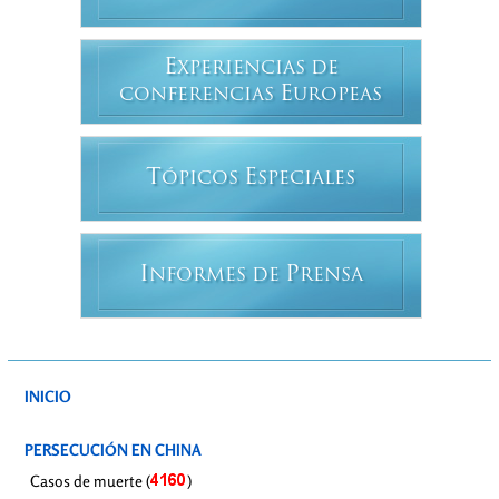
E
XPERIENCIAS DE
E
CONFERENCIAS
UROPEAS
T
E
ÓPICOS
SPECIALES
I
P
NFORMES DE
RENSA
INICIO
PERSECUCIÓN EN CHINA
Casos de muerte (
)