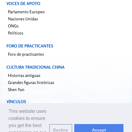
VOCES DE APOYO
Parlamento Europeo
Naciones Unidas
ONGs
Políticos
FORO DE PRACTICANTES
Foro de practicantes
CULTURA TRADICIONAL CHINA
Historias antiguas
Grandes figuras históricas
Shen Yun
VÍNCULOS
falundafa.org
This website uses
faluninfo.net
cookies to ensure
minghui.org
you get the best
Decline
Accept
pureinsight.org