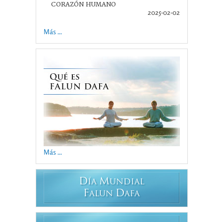
CORAZÓN HUMANO
2025-02-02
Más ...
Más ...
D
M
ÍA
UNDIAL
F
D
ALUN
AFA