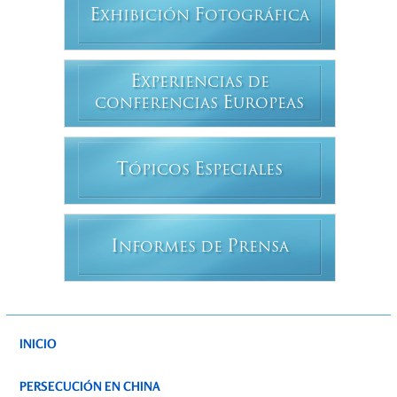
E
F
XHIBICIÓN
OTOGRÁFICA
E
XPERIENCIAS DE
E
CONFERENCIAS
UROPEAS
T
E
ÓPICOS
SPECIALES
I
P
NFORMES DE
RENSA
INICIO
PERSECUCIÓN EN CHINA