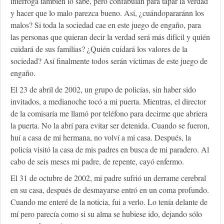
interroga también lo sabe, pero confabulan para tapar la verdad
y hacer que lo malo parezca bueno. Así, ¿cuándopararánn los
malos? Si toda la sociedad cae en este juego de engaño, para
las personas que quieran decir la verdad será más difícil y quién
cuidará de sus familias? ¿Quién cuidará los valores de la
sociedad? Así finalmente todos serán víctimas de este juego de
engaño.
El 23 de abril de 2002, un grupo de policías, sin haber sido
invitados, a medianoche tocó a mi puerta. Mientras, el director
de la comisaría me llamó por teléfono para decirme que abriera
la puerta. No la abrí para evitar ser detenida. Cuando se fueron,
huí a casa de mi hermana, no volví a mi casa. Después, la
policía visitó la casa de mis padres en busca de mi paradero. Al
cabo de seis meses mi padre, de repente, cayó enfermo.
El 31 de octubre de 2002, mi padre sufrió un derrame cerebral
en su casa, después de desmayarse entró en un coma profundo.
Cuando me enteré de la noticia, fui a verlo. Lo tenía delante de
mí pero parecía como si su alma se hubiese ido, dejando sólo