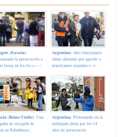
sgow (Escocia)
Argentina
:
: Alto funcionario
oniendo la persecución a
chino detenido por agredir a
un Gong en los Juegos de
practicantes argentinos de
Mancomunidad de 2014
Falun Dafa
ocia (Reino Unido)
Argentina
: Una
: Protestando en la
paña de recogida de
embajada china por los 14
mas en Edimburgo,
años de persecución
ena la práctica de la