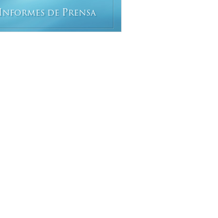
I
P
NFORMES DE
RENSA