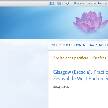
English
Deutsch
Français
Българ
正體
简体
INICIO
PERSECUCIÓN EN CHINA
NOTIC
Apelaciones pacíficas
|
Desfiles
Glasgow (Escocia)
: Practi
Festival de West End en 
2014-08-21