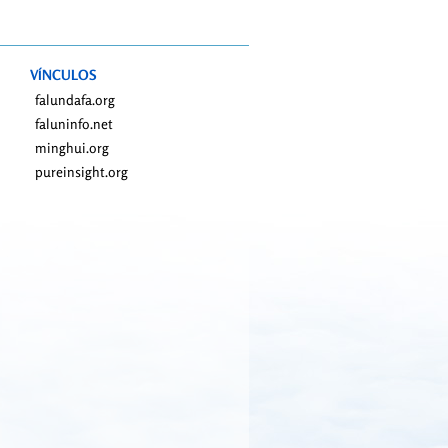
VÍNCULOS
falundafa.org
faluninfo.net
minghui.org
pureinsight.org