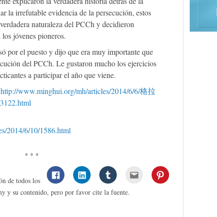
nte explicaron la verdadera historia detrás de la
 la irrefutable evidencia de la persecución, estos
a verdadera naturaleza del PCCh y decidieron
a los jóvenes pioneros.
ó por el puesto y dijo que era muy importante que
ecución del PCCh. Le gustaron mucho los ejercicios
cticantes a participar el año que viene.
:
http://www.minghui.org/mh/articles/2014/6/6/格拉
2.html
cles/2014/6/10/1586.html
* * *
ón de todos los
y y su contenido, pero por favor cite la fuente.