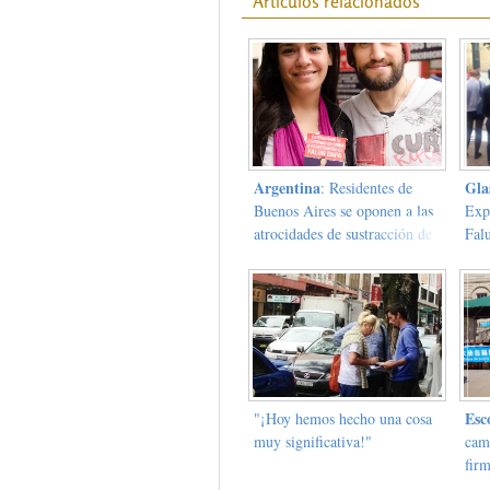
Artículos relacionados
Argentina
Gla
: Residentes de
Buenos Aires se oponen a las
Exp
atrocidades de sustracción de
Fal
órganos en China
la 
Esc
"¡Hoy hemos hecho una cosa
muy significativa!"
cam
fir
cond