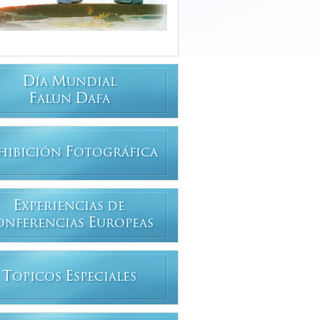
D
M
ÍA
UNDIAL
F
D
ALUN
AFA
F
HIBICIÓN
OTOGRÁFICA
E
XPERIENCIAS DE
E
ONFERENCIAS
UROPEAS
T
E
ÓPICOS
SPECIALES