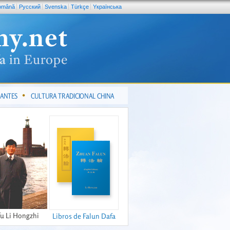
omână
Pусский
Svenska
Türkçe
Yкраїнська
CANTES
CULTURA TRADICIONAL CHINA
fu Li Hongzhi
Libros de Falun Dafa