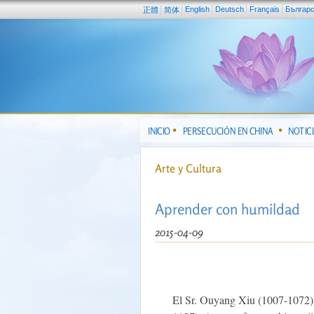
English
Deutsch
Français
Българ
正體
简体
INICIO
PERSECUCIÓN EN CHINA
NOTIC
Arte y Cultura
Aprender con humildad
2015-04-09
El Sr. Ouyang Xiu (1007-1072) e