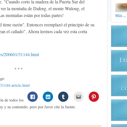
e. "Cuando corto la madera de la Puerta Sur del
 ver la montaña de Dafeng, el monte Wulong, el
as montañas están por todas partes!
Más ...
 tiene razón". Entonces reemplazó el principio de su
ean el callado". Ahora leemos cada vez esta corta
:
cles/200601/31144.html
E
X
* * *
age:
a31144-article.html
C
ón de todos los
y y su contenido, pero por favor cite la fuente.