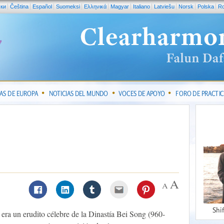
ски
Čeština
Español
Suomeksi
Ελληνικά
Magyar
Italiano
Latviešu
Norsk
Polska
R
IAS DE EUROPA
NOTICIAS DEL MUNDO
VOCES DE APOYO
FORO DE PRACTI
Shi
ra un erudito célebre de la Dinastía Bei Song (960-