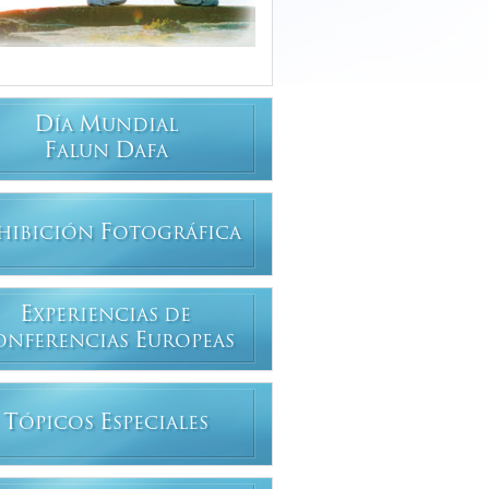
D
M
ÍA
UNDIAL
F
D
ALUN
AFA
F
HIBICIÓN
OTOGRÁFICA
E
XPERIENCIAS DE
E
ONFERENCIAS
UROPEAS
T
E
ÓPICOS
SPECIALES