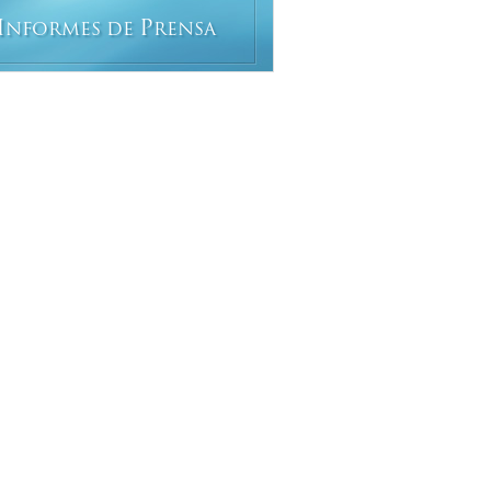
I
P
NFORMES DE
RENSA