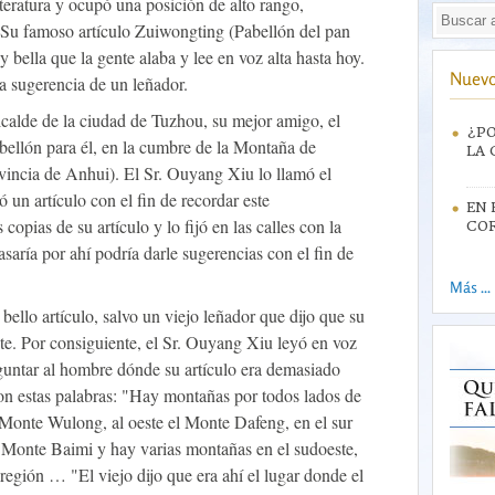
teratura y ocupó una posición de alto rango,
 Su famoso artículo Zuiwongting (Pabellón del pan
 bella que la gente alaba y lee en voz alta hasta hoy.
Nuevo
la sugerencia de un leñador.
calde de la ciudad de Tuzhou, su mejor amigo, el
¿PO
ellón para él, en la cumbre de la Montaña de
LA 
vincia de Anhui). El Sr. Ouyang Xiu lo llamó el
 un artículo con el fin de recordar este
EN 
opias de su artículo y lo fijó en las calles con la
CO
saría por ahí podría darle sugerencias con el fin de
Más ...
bello artículo, salvo un viejo leñador que dijo que su
te. Por consiguiente, el Sr. Ouyang Xiu leyó en voz
reguntar al hombre dónde su artículo era demasiado
on estas palabras: "Hay montañas por todos lados de
 Monte Wulong, al oeste el Monte Dafeng, en el sur
 Monte Baimi y hay varias montañas en el sudoeste,
región … "El viejo dijo que era ahí el lugar donde el