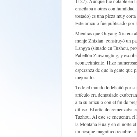
1127). Aunque fue notable en li
enseñaba a otros con humildad.
tostado) es una pieza muy corta y
Este artículo fue publicado por 
Mientras que Ouyang Xiu era al
monje Zhixian, construyó un pab
Langya (situado en Tuzhou, pro
Pabellón Zuiwongting, y escribió
acontecimiento. Hizo numerosas c
esperanza de que la gente que pa
mejorarlo.
Todo el mundo lo felicitó por su 
artículo era demasiado exuberan
alta su artículo con el fin de p
difuso. El artículo comenzaba c
Tuzhou. Al este se encuentra el
la Montaña Hua y en el norte el
un bosque magnífico recubre la 