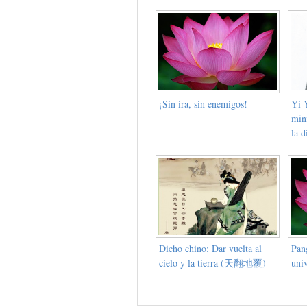
¡Sin ira, sin enemigos!
Yi 
min
la d
Dicho chino: Dar vuelta al
Pang
cielo y la tierra (天翻地覆)
uni