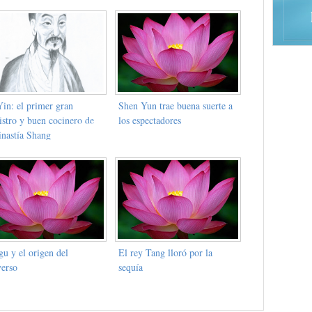
Yin: el primer gran
Shen Yun trae buena suerte a
istro y buen cocinero de
los espectadores
inastía Shang
u y el origen del
El rey Tang lloró por la
verso
sequía