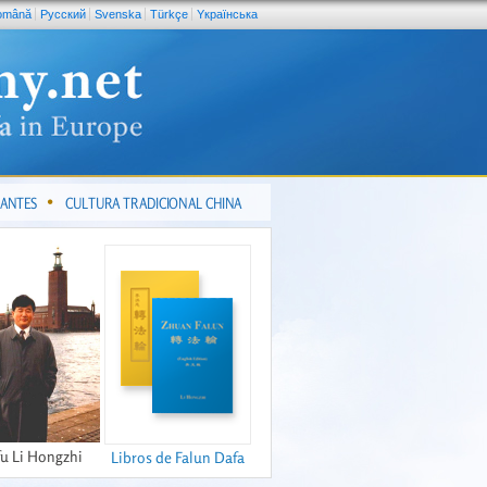
omână
Pусский
Svenska
Türkçe
Yкраїнська
CANTES
CULTURA TRADICIONAL CHINA
fu Li Hongzhi
Libros de Falun Dafa