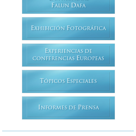
F
D
ALUN
AFA
E
F
XHIBICIÓN
OTOGRÁFICA
E
XPERIENCIAS DE
E
CONFERENCIAS
UROPEAS
T
E
ÓPICOS
SPECIALES
I
P
NFORMES DE
RENSA