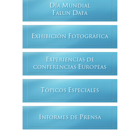
D
M
ÍA
UNDIAL
F
D
ALUN
AFA
E
F
XHIBICIÓN
OTOGRÁFICA
E
XPERIENCIAS DE
E
CONFERENCIAS
UROPEAS
T
E
ÓPICOS
SPECIALES
I
P
NFORMES DE
RENSA