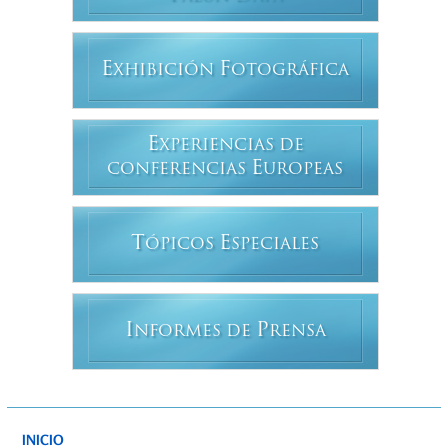
E
F
XHIBICIÓN
OTOGRÁFICA
E
XPERIENCIAS DE
E
CONFERENCIAS
UROPEAS
T
E
ÓPICOS
SPECIALES
I
P
NFORMES DE
RENSA
INICIO