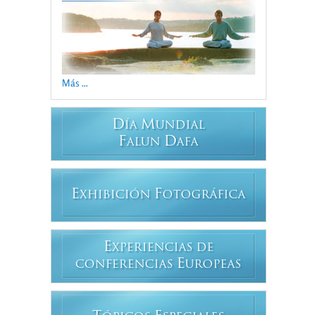
Más ...
D
M
ÍA
UNDIAL
F
D
ALUN
AFA
E
F
XHIBICIÓN
OTOGRÁFICA
E
XPERIENCIAS DE
E
CONFERENCIAS
UROPEAS