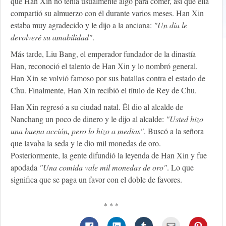
que Han Xin no tenía usualmente algo para comer, así que ella
compartió su almuerzo con él durante varios meses. Han Xin
estaba muy agradecido y le dijo a la anciana:
"Un día le
devolveré su amabilidad"
.
Más tarde, Liu Bang, el emperador fundador de la dinastía
Han, reconoció el talento de Han Xin y lo nombró general.
Han Xin se volvió famoso por sus batallas contra el estado de
Chu. Finalmente, Han Xin recibió el título de Rey de Chu.
Han Xin regresó a su ciudad natal. Él dio al alcalde de
Nanchang un poco de dinero y le dijo al alcalde:
"Usted hizo
una buena acción, pero lo hizo a medias"
. Buscó a la señora
que lavaba la seda y le dio mil monedas de oro.
Posteriormente, la gente difundió la leyenda de Han Xin y fue
apodada
"Una comida vale mil monedas de oro"
. Lo que
significa que se paga un favor con el doble de favores.
* * *