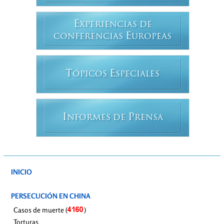
E
XPERIENCIAS DE
E
CONFERENCIAS
UROPEAS
T
E
ÓPICOS
SPECIALES
I
P
NFORMES DE
RENSA
INICIO
PERSECUCIÓN EN CHINA
Casos de muerte (
)
Torturas