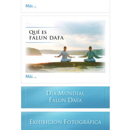
Más ...
Más ...
D
M
ÍA
UNDIAL
F
D
ALUN
AFA
E
F
XHIBICIÓN
OTOGRÁFICA