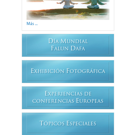
Más ...
D
M
ÍA
UNDIAL
F
D
ALUN
AFA
E
F
XHIBICIÓN
OTOGRÁFICA
E
XPERIENCIAS DE
E
CONFERENCIAS
UROPEAS
T
E
ÓPICOS
SPECIALES